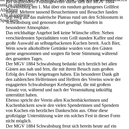
Bei strahlendem Frühlingswetter durfte sich der MGV 1884
und zu optimieren.
Schwabsburg am 1. Mai über ein rundum gelungenes Grillfest
Ablehnen
freuen. Mehrere tausend Besucherinnen und Besucher fanden
Alle akzeptieren
den Weg auf das malerische Plateau rund um den Schlossturm in
Speichern
Schwabsburg und genossen dort gesellige Stunden in
besonderer Atmosphäre.
Das reichhaltige Angebot ließ keine Wünsche offen: Neben
verschiedensten Spezialitäten vom Grill standen Kaffee und eine
große Auswahl an selbstgebackenen Kuchen bereit. Auch Bier,
Wein sowie alkoholfreie Getränke wurden von den Gästen
gerne angenommen und sorgten für beste Stimmung während
des gesamten Tages.
Der MGV 1884 Schwabsburg bedankt sich herzlich bei allen
Gästen aus nah und fern, die mit ihrem Besuch zum großen
Erfolg des Festes beigetragen haben. Ein besonderer Dank gilt
den zahlreichen Helferinnen und Helfern des Vereins sowie der
engagierten Schwabsburger Kerbejugend, die mit großem
Einsatz vor, während und nach der Veranstaltung tatkräftig
unterstützt haben.
Ebenso spricht der Verein allen Kuchenbäckerinnen und
Kuchenbäckern sowie den vielen Spenderinnen und Spendern
von Kuchen ein herzliches Dankeschön aus. Ohne diese
großzügige Unterstützung wäre ein solches Fest in dieser Form
nicht möglich.
Der MGV 1884 Schwabsburg freut sich bereits heute auf ein