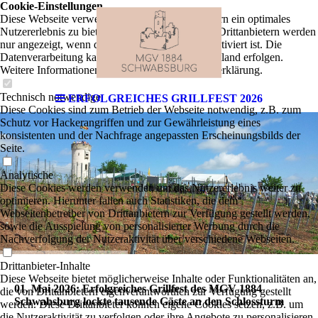
Cookie-Einstellungen
Diese Webseite verwendet Cookies, um Besuchern ein optimales
Nutzererlebnis zu bieten. Bestimmte Inhalte von Drittanbietern werden
nur angezeigt, wenn die entsprechende Option aktiviert ist. Die
Datenverarbeitung kann dann auch in einem Drittland erfolgen.
Weitere Informationen hierzu in der Datenschutzerklärung.
Technisch notwendige
ERFOLGREICHES GRILLFEST 2026
Diese Cookies sind zum Betrieb der Webseite notwendig, z.B. zum
Schutz vor Hackerangriffen und zur Gewährleistung eines
konsistenten und der Nachfrage angepassten Erscheinungsbilds der
Seite.
Analytische
Diese Cookies werden verwendet, um das Nutzererlebnis weiter zu
optimieren. Hierunter fallen auch Statistiken, die dem
Webseitenbetreiber von Drittanbietern zur Verfügung gestellt werden,
sowie die Ausspielung von personalisierter Werbung durch die
Nachverfolgung der Nutzeraktivität über verschiedene Webseiten.
Drittanbieter-Inhalte
Diese Webseite bietet möglicherweise Inhalte oder Funktionalitäten an,
01. Mai 2026: Erfolgreiches Grillfest des MGV 1884
die von Drittanbietern eigenverantwortlich zur Verfügung gestellt
Schwabsburg lockte tausende Gäste an den Schlossturm
werden. Diese Drittanbieter können eigene Cookies setzen, z.B. um
die Nutzeraktivität zu verfolgen oder ihre Angebote zu personalisieren