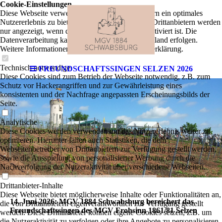
Cookie-Einstellungen
Diese Webseite verwendet Cookies, um Besuchern ein optimales
Nutzererlebnis zu bieten. Bestimmte Inhalte von Drittanbietern werden
nur angezeigt, wenn die entsprechende Option aktiviert ist. Die
Datenverarbeitung kann dann auch in einem Drittland erfolgen.
Weitere Informationen hierzu in der Datenschutzerklärung.
Technisch notwendige
FREUNDSCHAFTSSINGEN SELZEN 2026
Diese Cookies sind zum Betrieb der Webseite notwendig, z.B. zum
Schutz vor Hackerangriffen und zur Gewährleistung eines
konsistenten und der Nachfrage angepassten Erscheinungsbilds der
Seite.
Analytische
Diese Cookies werden verwendet, um das Nutzererlebnis weiter zu
optimieren. Hierunter fallen auch Statistiken, die dem
Webseitenbetreiber von Drittanbietern zur Verfügung gestellt werden,
sowie die Ausspielung von personalisierter Werbung durch die
Nachverfolgung der Nutzeraktivität über verschiedene Webseiten.
Drittanbieter-Inhalte
Diese Webseite bietet möglicherweise Inhalte oder Funktionalitäten an,
14. Juni 2026: MGV 1884 Schwabsburg bereichert das
die von Drittanbietern eigenverantwortlich zur Verfügung gestellt
Freundschaftssingen des MGV Frohsinn 1861/81 Selzen
werden. Diese Drittanbieter können eigene Cookies setzen, z.B. um
die Nutzeraktivität zu verfolgen oder ihre Angebote zu personalisieren