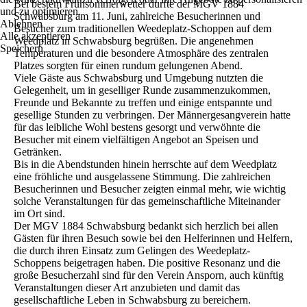
Bei bestem Frühsommerwetter durfte der MGV 1884
und zu optimieren.
Schwabsburg am 11. Juni, zahlreiche Besucherinnen und
Ablehnen
Besucher zum traditionellen Weedeplatz-Schoppen auf dem
Alle akzeptieren
Weedplatz in Schwabsburg begrüßen. Die angenehmen
Speichern
Temperaturen und die besondere Atmosphäre des zentralen
Platzes sorgten für einen rundum gelungenen Abend.
Viele Gäste aus Schwabsburg und Umgebung nutzten die
Gelegenheit, um in geselliger Runde zusammenzukommen,
Freunde und Bekannte zu treffen und einige entspannte und
gesellige Stunden zu verbringen. Der Männergesangverein hatte
für das leibliche Wohl bestens gesorgt und verwöhnte die
Besucher mit einem vielfältigen Angebot an Speisen und
Getränken.
Bis in die Abendstunden hinein herrschte auf dem Weedplatz
eine fröhliche und ausgelassene Stimmung. Die zahlreichen
Besucherinnen und Besucher zeigten einmal mehr, wie wichtig
solche Veranstaltungen für das gemeinschaftliche Miteinander
im Ort sind.
Der MGV 1884 Schwabsburg bedankt sich herzlich bei allen
Gästen für ihren Besuch sowie bei den Helferinnen und Helfern,
die durch ihren Einsatz zum Gelingen des Weedeplatz-
Schoppens beigetragen haben. Die positive Resonanz und die
große Besucherzahl sind für den Verein Ansporn, auch künftig
Veranstaltungen dieser Art anzubieten und damit das
gesellschaftliche Leben in Schwabsburg zu bereichern.