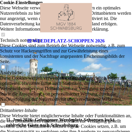
Cookie-Einstellungen
Diese Webseite verwendet Cookies, um Besuchern ein optimales
Nutzererlebnis zu bieten. Bestimmte Inhalte von Drittanbietern werden
nur angezeigt, wenn die entsprechende Option aktiviert ist. Die
Datenverarbeitung kann dann auch in einem Drittland erfolgen.
Weitere Informationen hierzu in der Datenschutzerklärung.
Technisch notwendige
WEEDEPLATZ-SCHOPPEN 2026
Diese Cookies sind zum Betrieb der Webseite notwendig, z.B. zum
Schutz vor Hackerangriffen und zur Gewährleistung eines
konsistenten und der Nachfrage angepassten Erscheinungsbilds der
Seite.
Analytische
Diese Cookies werden verwendet, um das Nutzererlebnis weiter zu
optimieren. Hierunter fallen auch Statistiken, die dem
Webseitenbetreiber von Drittanbietern zur Verfügung gestellt werden,
sowie die Ausspielung von personalisierter Werbung durch die
Nachverfolgung der Nutzeraktivität über verschiedene Webseiten.
Drittanbieter-Inhalte
Diese Webseite bietet möglicherweise Inhalte oder Funktionalitäten an,
11. Juni 2026: Gelungener Weedeplatz-Schoppen lockt
die von Drittanbietern eigenverantwortlich zur Verfügung gestellt
zahlreiche Gäste nach Schwabsburg
werden. Diese Drittanbieter können eigene Cookies setzen, z.B. um
die Nutzeraktivität zu verfolgen oder ihre Angebote zu personalisieren